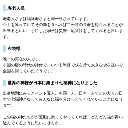
寿老人様
寿老人さまは福禄寿さまと同一視されています。
シカを連れていてその肉を食べれば二千才の長寿を得られることが
出来るといい、手にした扇子は災難・厄除けをしてくれると言いま
す。
布袋様
唯一の実在の人です。
中国の唐の時代の禅僧で、いつも半裸で杖を持ち大きな袋を担いで
全国を回っていたそうです。
世界の神様が日本に集まり七福神になりました
出身地別にみるとインド五人、中国一人、日本一人でこの方々が日
本で七福神となってみんなに福を分け与えてくれていることになり
ます。
この福の神たちがが宝船に乗ってやってくれば、どんどん福が舞い
込んでくるように思いませんか。