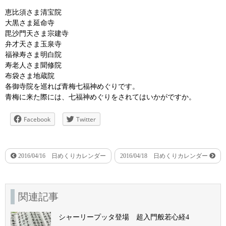
恵比須さま清宝院
大黒さま延命寺
毘沙門天さま宗建寺
弁才天さま玉泉寺
福禄寿さま明白院
寿老人さま聞修院
布袋さま地蔵院
各御寺院を巡れば青梅七福神めぐりです。
青梅に来た際には、七福神めぐりをされてはいかがですか。
Facebook
Twitter
2016/04/16 日めくりカレンダー
2016/04/18 日めくりカレンダー
関連記事
シャーリープッタ登場 超入門般若心経4