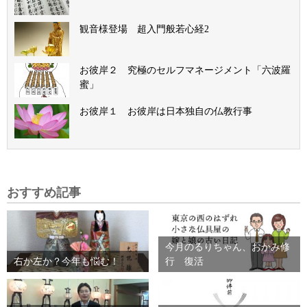
観音様登場 超入門般若心経2
お彼岸２ 究極のセルフマネージメント「六波羅
蜜」
お彼岸１ お彼岸は日本独自の仏教行事
おすすめ記事
今月のるりちゃん、おかみ修
右か左か？今年も悩む！
行 復活