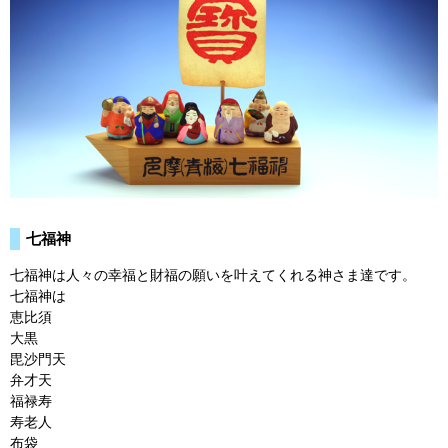
七福神
七福神は人々の幸福と財福の願いを叶えてくれる神さま達です。
七福神は
恵比須
大黒
毘沙門天
弁才天
福禄寿
寿老人
布袋