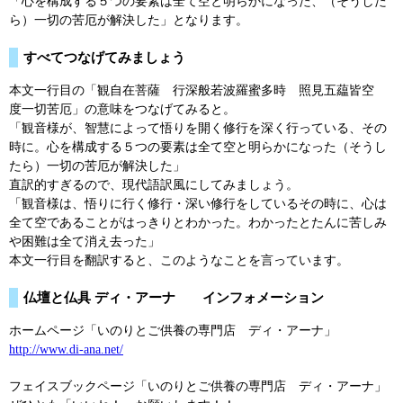
「心を構成する５つの要素は全て空と明らかになった、（そうした
ら）一切の苦厄が解決した」となります。
すべてつなげてみましょう
本文一行目の「観自在菩薩 行深般若波羅蜜多時 照見五藴皆空
度一切苦厄」の意味をつなげてみると。
「観音様が、智慧によって悟りを開く修行を深く行っている、その
時に。心を構成する５つの要素は全て空と明らかになった（そうし
たら）一切の苦厄が解決した」
直訳的すぎるので、現代語訳風にしてみましょう。
「観音様は、悟りに行く修行・深い修行をしているその時に、心は
全て空であることがはっきりとわかった。わかったとたんに苦しみ
や困難は全て消え去った」
本文一行目を翻訳すると、このようなことを言っています。
仏壇と仏具 ディ・アーナ インフォメーション
ホームページ「いのりとご供養の専門店 ディ・アーナ」
http://www.di-ana.net/
フェイスブックページ「いのりとご供養の専門店 ディ・アーナ」