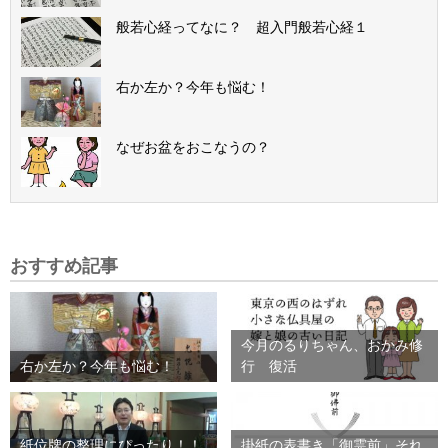
般若心経ってなに？ 超入門般若心経１
右か左か？今年も悩む！
なぜお盆をおこなうの？
おすすめ記事
今月のるりちゃん、おかみ修
右か左か？今年も悩む！
行 復活
紙位牌の整理にぴったり！！
掛紙の表書き「御霊前」それ