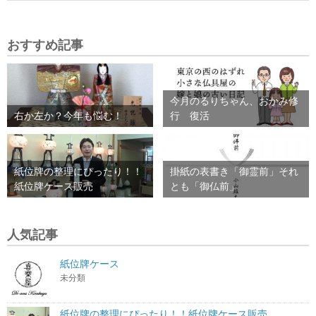
おすすめ記事
今月のるりちゃん、おかみ修
右か左か？今年も悩む！
行 復活
紙位牌の整理にぴったり！！
掛紙の表書き「御霊前」それ
紙位牌ケース販売
とも「御仏前」
人気記事
紙位牌ケース
未分類
紙位牌の整理にぴったり！！紙位牌ケース販売