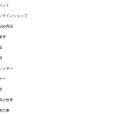
ベント
ンラインショップ
勧め商品
彼岸
盆
経
レンダー
ナー
具
具の世界
教行事