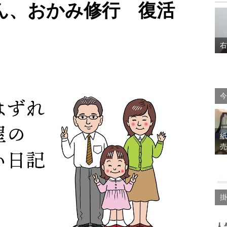
ん、おかみ修行 復活
右
今
紙
売
掛
人