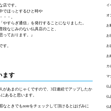
な店です。
イ
中でほっとするひと時や
オ
・・・。
「やすらぎ通信」を発行することになりました。
お
普段なじみのない仏具店のこと、
思っております。』
お
です。
お
お
カ
います
マ
仏
人があまのじゃくですので、3日連続でアップしたか
らにあると思います。
仏
なときでもnoteをチェックして頂けるとはげみに
仏