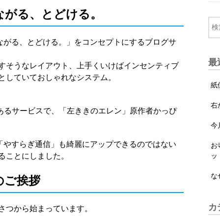
つながる、とどける。
つながる、とどける。」をコンセプトにするブログサ
最
すそうなレイアウト、上手くいけばインセンティブ
としていておしゃれなシステム。
紙
。
右
のあるサービスで、「左ききのエレン」原作者かっぴ
今
ば「やすらぎ通信」も綺麗にアップできるのではない
お
ることにしました。
ッ
な
のご挨拶
カ
さつから始まっています。