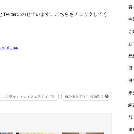
喪
kとTwitterにのせています。こちらもチェックしてく
寺
寺
新
.of.diana/
易
暦
暦
未
ト 天寧寺Ｊａｚｚフェスティバル
右か左か？今年も悩む！
線
般
飾