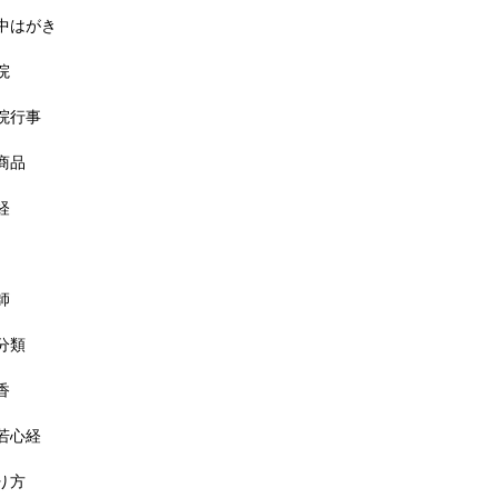
中はがき
院
院行事
商品
経
師
分類
香
若心経
り方