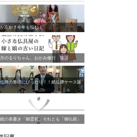
か左か？今年も悩む！
月のるりちゃん、おかみ修行 復活
位牌の整理にぴったり！！紙位牌ケース販
紙の表書き「御霊前」それとも「御仏前」
気記事