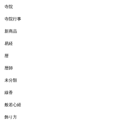
寺院
寺院行事
新商品
易経
暦
暦師
未分類
線香
般若心経
飾り方