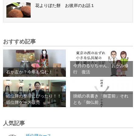
花よりぼた餅 お彼岸のお話１
おすすめ記事
今月のるりちゃん、おかみ修
右か左か？今年も悩む！
行 復活
紙位牌の整理にぴったり！！
掛紙の表書き「御霊前」それ
紙位牌ケース販売
とも「御仏前」
人気記事
紙位牌ケース