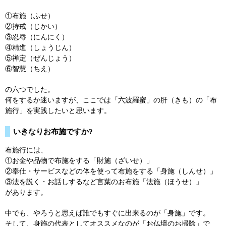
①布施（ふせ）
②持戒（じかい）
③忍辱（にんにく）
④精進（しょうじん）
⑤禅定（ぜんじょう）
⑥智慧（ちえ）
の六つでした。
何をするか迷いますが、ここでは「六波羅蜜」の肝（きも）の「布
施行」を実践したいと思います。
いきなりお布施ですか?
布施行には、
①お金や品物で布施をする「財施（ざいせ）」
②奉仕・サービスなどの体を使って布施をする「身施（しんせ）」
③法を説く・お話しするなど言葉のお布施「法施（ほうせ）」
があります。
中でも、やろうと思えば誰でもすぐに出来るのが「身施」です。
そして、身施の代表としてオススメなのが「お仏壇のお掃除」で