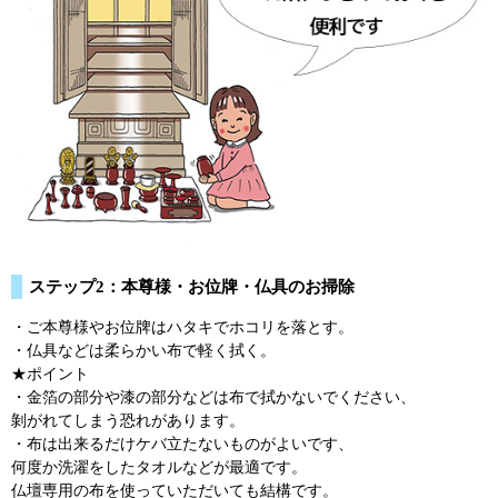
ステップ2：本尊様・お位牌・仏具のお掃除
・ご本尊様やお位牌はハタキでホコリを落とす。
・仏具などは柔らかい布で軽く拭く。
★ポイント
・金箔の部分や漆の部分などは布で拭かないでください、
剝がれてしまう恐れがあります。
・布は出来るだけケバ立たないものがよいです、
何度か洗濯をしたタオルなどが最適です。
仏壇専用の布を使っていただいても結構です。