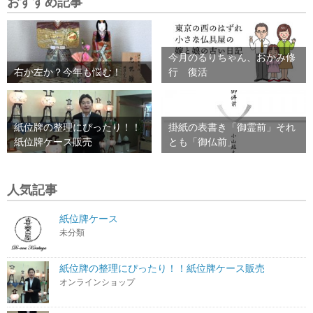
おすすめ記事
今月のるりちゃん、おかみ修
右か左か？今年も悩む！
行 復活
紙位牌の整理にぴったり！！
掛紙の表書き「御霊前」それ
紙位牌ケース販売
とも「御仏前」
人気記事
紙位牌ケース
未分類
紙位牌の整理にぴったり！！紙位牌ケース販売
オンラインショップ