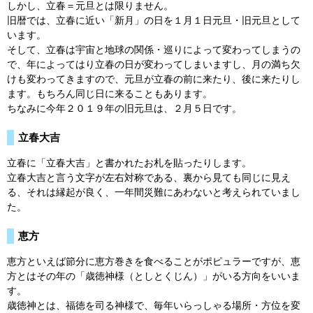
しかし、立春＝元旦とは限りません。
旧暦では、立春に近い「新月」の日を１月１日元旦・旧元旦として
います。
そして、立春は宇宙と地球の関係・巡りによって変わってしまうの
で、年によってはり立春の日が変わってしまいますし、月の満ち欠
けも変わってきますので、元旦が立春の前に来たり、後に来たりし
ます。もちろん同じ日に来ることもあります。
ちなみに今年２０１９年の旧元旦は、２月５日です。
立春大吉
立春に「立春大吉」と書かれたお札を貼ったりします。
立春大吉と言う文字が左右対称である、裏から見ても同じに見え
る、それは縁起が良く、一年間災難にあわないと考えられていまし
た。
恵方
恵方といえば節分に恵方巻きを食べることがポピュラーですが、恵
方とはその年の「歳徳神様（としとくじん）」がいる方向をいいま
す。
歳徳神とは、福徳を司る神様で、毎年いらっしゃる場所・方位を変