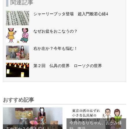
関連記事
シャーリープッタ登場 超入門般若心経4
なぜお盆をおこなうの？
右か左か？今年も悩む！
第２回 仏具の世界 ローソクの世界
おすすめ記事
今月のるりちゃん、おかみ修
右か左か？今年も悩む！
行 復活