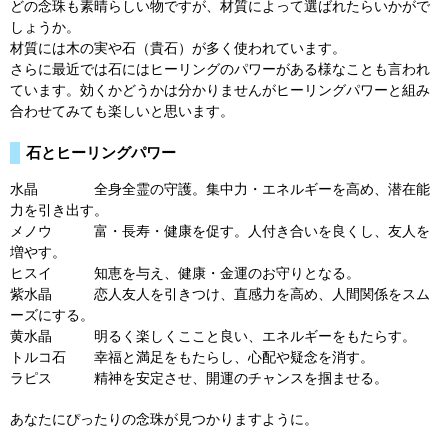
どの念珠も素晴らしい物ですが、材質によって選ばれたらいかがで
しょうか。
材質には木の実や石（貴石）が多く使われています。
さらに最近では石にはヒーリングのパワーがある様なことも言われ
ています。効くかどうかは分かりませんがヒーリングパワーと組み
合わせてみても楽しいと思います。
石とヒーリングパワー
水晶 全身全霊の守護。集中力・エネルギーを高め、潜在能
力を引き出す。
メノウ 富・長寿・健康を促す。人付き合いを良くし、友人を
増やす。
ヒスイ 知恵を与え、健康・金運のお守りとなる。
紫水晶 恋人友人を引きつけ、直感力を高め、人間関係をスム
ーズにする。
黄水晶 明るく楽しくここと良い、エネルギーをもたらす。
トルコ石 幸福と満足をもたらし、心配や疑念を消す。
ラピス 精神を安定させ、開運のチャンスを掴ませる。
あなたにぴったりの念珠が見つかりますように。