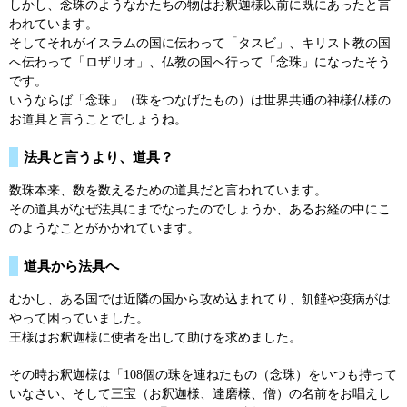
しかし、念珠のようなかたちの物はお釈迦様以前に既にあったと言
われています。
そしてそれがイスラムの国に伝わって「タスビ」、キリスト教の国
へ伝わって「ロザリオ」、仏教の国へ行って「念珠」になったそう
です。
いうならば「念珠」（珠をつなげたもの）は世界共通の神様仏様の
お道具と言うことでしょうね。
法具と言うより、道具？
数珠本来、数を数えるための道具だと言われています。
その道具がなぜ法具にまでなったのでしょうか、あるお経の中にこ
のようなことがかかれています。
道具から法具へ
むかし、ある国では近隣の国から攻め込まれてり、飢饉や疫病がは
やって困っていました。
王様はお釈迦様に使者を出して助けを求めました。
その時お釈迦様は「108個の珠を連ねたもの（念珠）をいつも持って
いなさい、そして三宝（お釈迦様、達磨様、僧）の名前をお唱えし