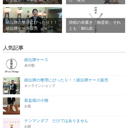
紙位牌の整理にぴったり！！
掛紙の表書き「御霊前」それ
紙位牌ケース販売
とも「御仏前」
人気記事
紙位牌ケース
未分類
紙位牌の整理にぴったり！！紙位牌ケース販売
オンラインショップ
新盆様の小物
お盆
ナンマンダブ だけではありません
お経