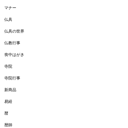
マナー
仏具
仏具の世界
仏教行事
喪中はがき
寺院
寺院行事
新商品
易経
暦
暦師