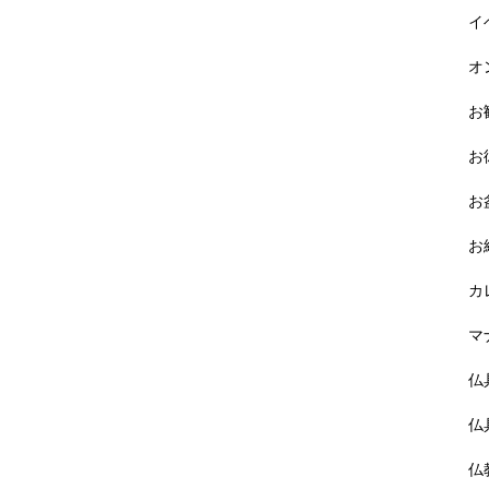
イ
オ
お
お
お
お
カ
マ
仏
仏
仏