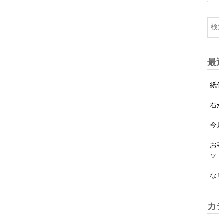
最
紙
右
今
お
ッ
な
カ