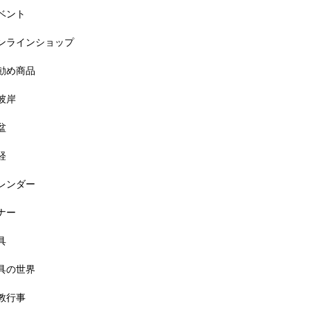
ベント
ンラインショップ
勧め商品
彼岸
盆
経
レンダー
ナー
具
具の世界
教行事