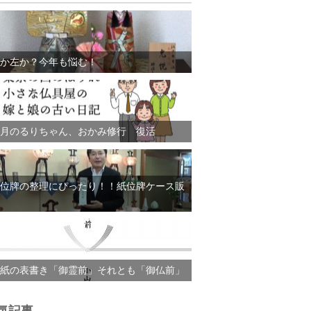
か左か？今年も悩む！
月のるりちゃん、おかみ修行 復活
位牌の整理にぴったり！！紙位牌ケース販
紙の表書き「御霊前」それとも「御仏前」
気記事