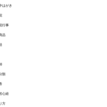
中はがき
院
院行事
商品
経
師
分類
香
若心経
り方