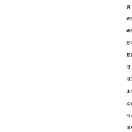
喪
寺
寺
新
易
暦
暦
未
線
般
飾