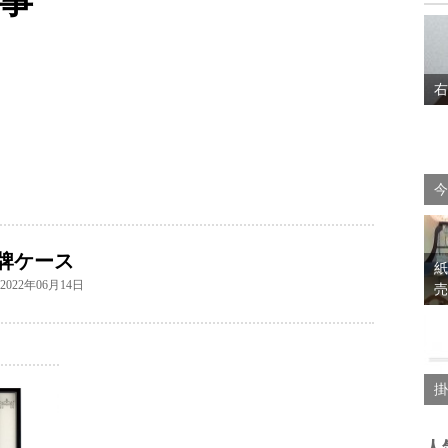
事
右
今
牌ケース
紙
022年06月14日
売
掛
人